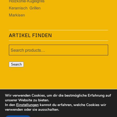
Holzkohle-Kugelgrills
Keramisch Grillen
Markisen
ARTIKEL FINDEN
Search
Wir verwenden Cookies, um dir die bestmögliche Erfahrung auf
unserer Website zu bieten.
In den
Einstellungen
kannst du erfahren, welche Cookies wir
2018 | EYDT - Metallbau
verwenden oder sie ausschalten.