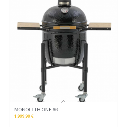
in
absteigender
Reihenfolge
zu
sortieren
MONOLITH ONE 66
1.999,90
€