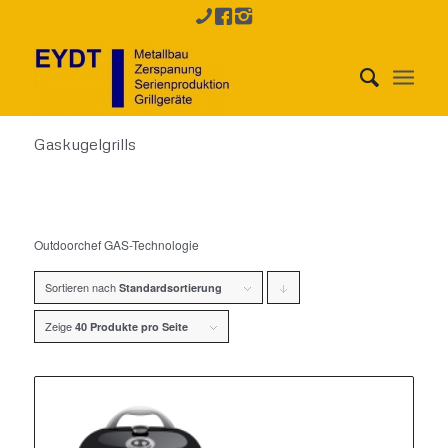
Gaskugelgrills
Outdoorchef GAS-Technologie
Sortieren nach
Klicke,
Standardsortierung
um
Zeige
40 Produkte pro Seite
die
Produkte
in
absteigender