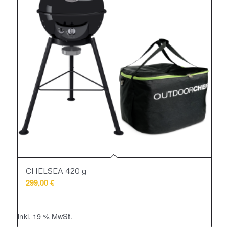
Reihenfolge
zu
sortieren
CHELSEA 420 g
299,00
€
inkl. 19 % MwSt.